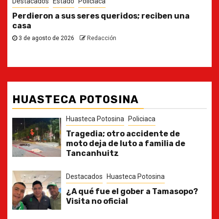
Destacados
Estado
Ya casi, el quinto informe del Gobernador
30 de julio de 2026
Redacción
HUASTECA POTOSINA
Huasteca Potosina
Policiaca
Tragedia; otro accidente de
moto deja de luto a familia de
Tancanhuitz
Destacados
Huasteca Potosina
¿A qué fue el gober a Tamasopo?
Visita no oficial