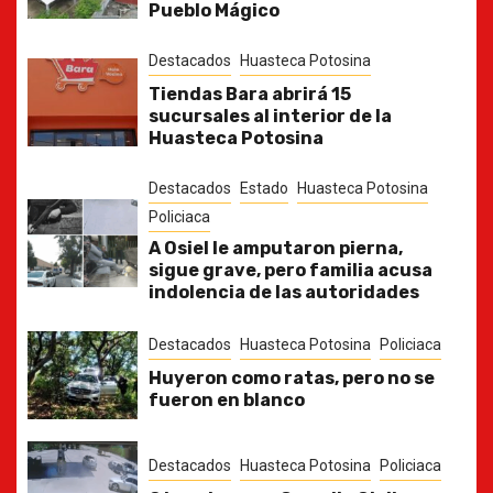
Pueblo Mágico
Destacados
Huasteca Potosina
Tiendas Bara abrirá 15
sucursales al interior de la
Huasteca Potosina
Destacados
Estado
Huasteca Potosina
Policiaca
A Osiel le amputaron pierna,
sigue grave, pero familia acusa
indolencia de las autoridades
Destacados
Huasteca Potosina
Policiaca
Huyeron como ratas, pero no se
fueron en blanco
Destacados
Huasteca Potosina
Policiaca