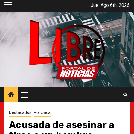
Saltar
Jue. Ago 6th, 2026
al
contenido
Menú
principal
Destacados
Policiaca
Acusada de asesinar a