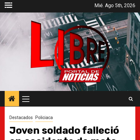
Saltar
Mié. Ago 5th, 2026
al
contenido
Menú
principal
Destacados
Policiaca
Joven soldado falleció