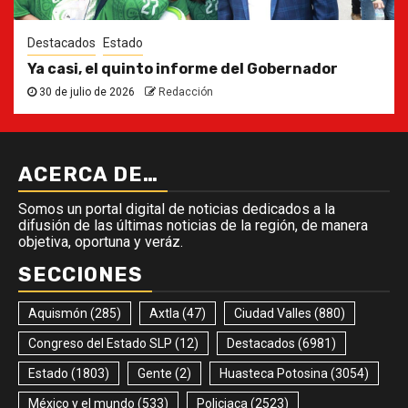
Destacados
Estado
Ya casi, el quinto informe del Gobernador
30 de julio de 2026
Redacción
ACERCA DE…
Somos un portal digital de noticias dedicados a la
difusión de las últimas noticias de la región, de manera
objetiva, oportuna y veráz.
SECCIONES
Aquismón
(285)
Axtla
(47)
Ciudad Valles
(880)
Congreso del Estado SLP
(12)
Destacados
(6981)
Estado
(1803)
Gente
(2)
Huasteca Potosina
(3054)
México y el mundo
(533)
Policiaca
(2523)