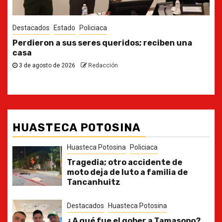
Destacados
Estado
Ya casi, el quinto informe del Gobernador
30 de julio de 2026
Redacción
HUASTECA POTOSINA
Huasteca Potosina
Policiaca
Tragedia; otro accidente de
moto deja de luto a familia de
Tancanhuitz
Destacados
Huasteca Potosina
¿A qué fue el gober a Tamasopo?