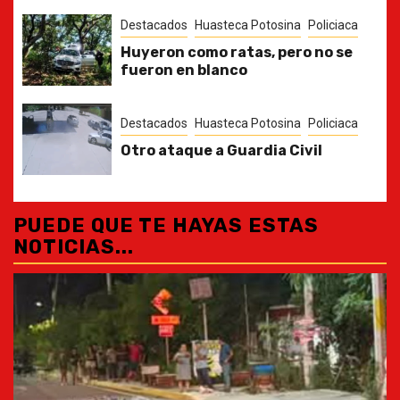
Destacados
Huasteca Potosina
Policiaca
Huyeron como ratas, pero no se
fueron en blanco
Destacados
Huasteca Potosina
Policiaca
Otro ataque a Guardia Civil
PUEDE QUE TE HAYAS ESTAS
NOTICIAS...