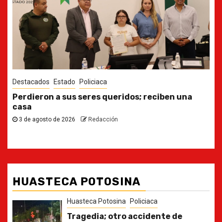
Destacados
Estado
Ya casi, el quinto informe del Gobernador
30 de julio de 2026
Redacción
HUASTECA POTOSINA
Huasteca Potosina
Policiaca
Tragedia; otro accidente de