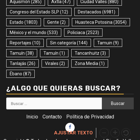
Aquismón
(285)
Axtla
(47)
Ciudad Valles
(880)
Congreso del Estado SLP
(12)
Destacados
(6981)
Estado
(1803)
Gente
(2)
Huasteca Potosina
(3054)
México y el mundo
(533)
Policiaca
(2523)
Reportajes
(10)
Sin categoría
(144)
Tamuin
(9)
Tamuín
(38)
Tamuín
(1)
Tancanhuitz
(3)
Tanlajás
(26)
Virales
(2)
Zona Media
(1)
Ébano
(87)
¿ALGO QUE QUIERAS BUSCAR?
Buscar:
Inicio
Contacto
Política de Privacidad
Facebook
AJUSTAR TEXTO