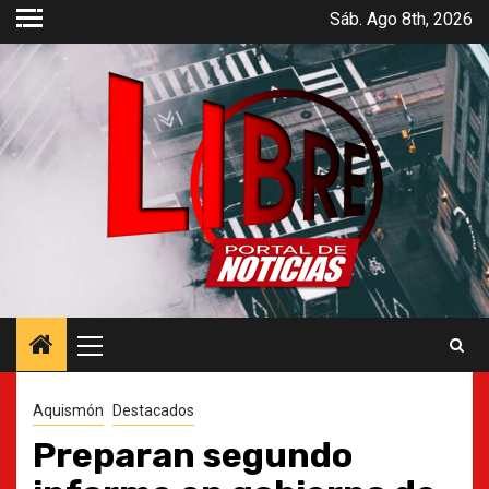
Saltar
Sáb. Ago 8th, 2026
al
contenido
Menú
principal
Aquismón
Destacados
Preparan segundo