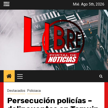
Saltar
Mié. Ago 5th, 2026
al
contenido
Menú
principal
Destacados
Policiaca
Persecución policías –