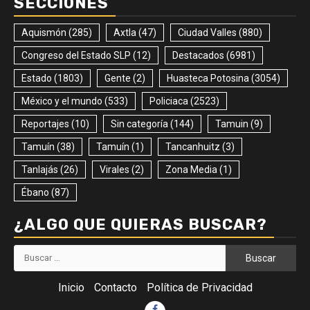
SECCIONES
Aquismón
(285)
Axtla
(47)
Ciudad Valles
(880)
Congreso del Estado SLP
(12)
Destacados
(6981)
Estado
(1803)
Gente
(2)
Huasteca Potosina
(3054)
México y el mundo
(533)
Policiaca
(2523)
Reportajes
(10)
Sin categoría
(144)
Tamuin
(9)
Tamuín
(38)
Tamuín
(1)
Tancanhuitz
(3)
Tanlajás
(26)
Virales
(2)
Zona Media
(1)
Ébano
(87)
¿ALGO QUE QUIERAS BUSCAR?
Buscar:
Inicio
Contacto
Política de Privacidad
Facebook