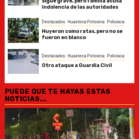
sigue grave, pero familia acusa
indolencia de las autoridades
Destacados
Huasteca Potosina
Policiaca
Huyeron como ratas, pero no se
fueron en blanco
Destacados
Huasteca Potosina
Policiaca
Otro ataque a Guardia Civil
PUEDE QUE TE HAYAS ESTAS
NOTICIAS...