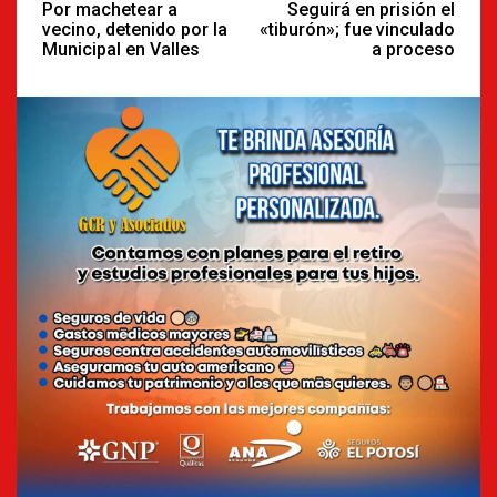
Reading
Por machetear a
Seguirá en prisión el
vecino, detenido por la
«tiburón»; fue vinculado
Municipal en Valles
a proceso