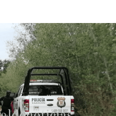
Destacados
Estado
Policiaca
rreteras,
Perdieron a sus seres queridos; recibe
s de impacto
una casa
3 de agosto de 2026
Redacción