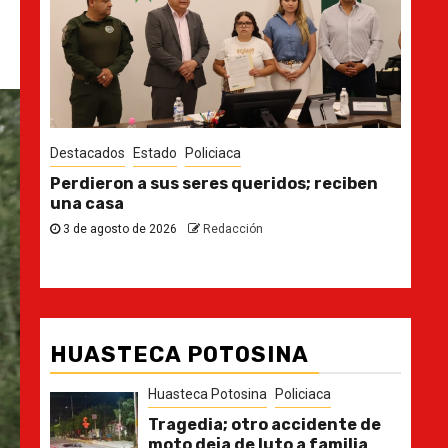
Destacados
Estado
Des
n
Ya casi, el quinto informe del Gobernador
En 
pla
30 de julio de 2026
Redacción
21
HUASTECA POTOSINA
Huasteca Potosina
Policiaca
Tragedia; otro accidente de
moto deja de luto a familia