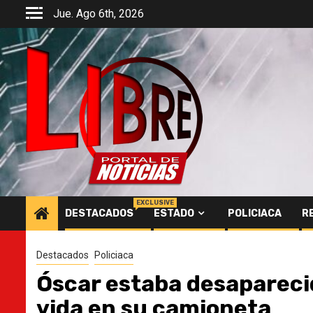
Saltar
Jue. Ago 6th, 2026
al
contenido
EXCLUSIVE
DESTACADOS
ESTADO
POLICIACA
R
Destacados
Policiaca
Óscar estaba desaparecid
vida en su camioneta