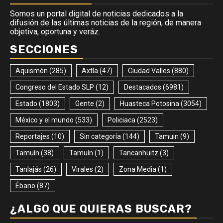
Somos un portal digital de noticias dedicados a la
difusión de las últimas noticias de la región, de manera
objetiva, oportuna y veráz.
SECCIONES
Aquismón
(285)
Axtla
(47)
Ciudad Valles
(880)
Congreso del Estado SLP
(12)
Destacados
(6981)
Estado
(1803)
Gente
(2)
Huasteca Potosina
(3054)
México y el mundo
(533)
Policiaca
(2523)
Reportajes
(10)
Sin categoría
(144)
Tamuin
(9)
Tamuín
(38)
Tamuín
(1)
Tancanhuitz
(3)
Tanlajás
(26)
Virales
(2)
Zona Media
(1)
Ébano
(87)
¿ALGO QUE QUIERAS BUSCAR?