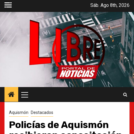
Saltar
Sáb. Ago 8th, 2026
al
contenido
Menú
principal
Aquismón
Destacados
Policías de Aquismón