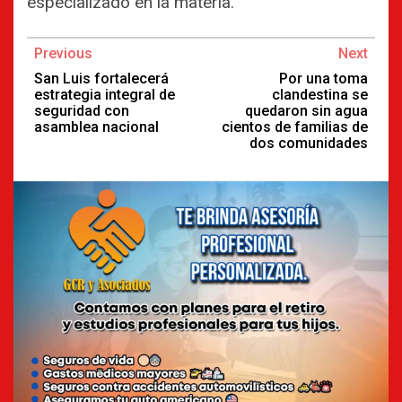
especializado en la materia.
Continue
Previous
Next
Reading
San Luis fortalecerá
Por una toma
estrategia integral de
clandestina se
seguridad con
quedaron sin agua
asamblea nacional
cientos de familias de
dos comunidades