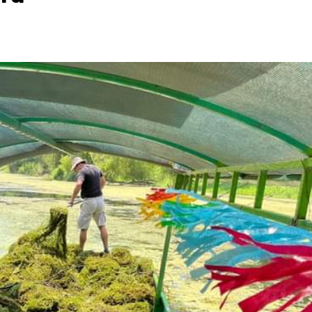
Destacados
Estado
Policiaca
rreteras,
Perdieron a sus seres queridos; recibe
s de impacto
una casa
3 de agosto de 2026
Redacción