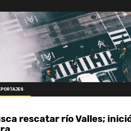
EPORTAJES
ca rescatar río Valles; inici
ora