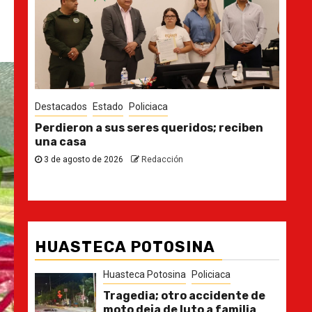
Destacados
Estado
Des
n
Ya casi, el quinto informe del Gobernador
En 
pla
30 de julio de 2026
Redacción
21
HUASTECA POTOSINA
Huasteca Potosina
Policiaca
Tragedia; otro accidente de
moto deja de luto a familia