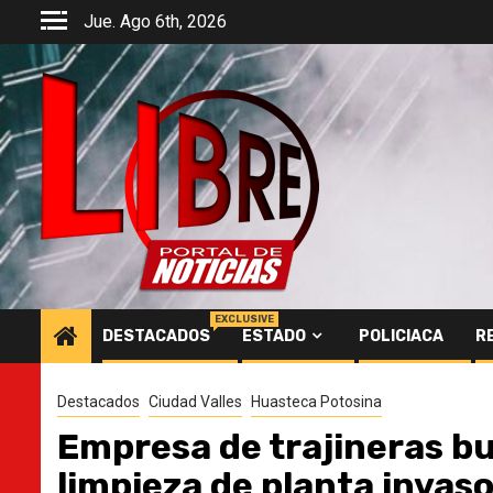
Saltar
Jue. Ago 6th, 2026
al
contenido
EXCLUSIVE
DESTACADOS
ESTADO
POLICIACA
R
Destacados
Ciudad Valles
Huasteca Potosina
Empresa de trajineras bus
limpieza de planta invas