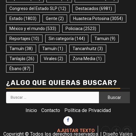
Congreso del Estado SLP
(12)
Destacados
(6981)
Estado
(1803)
Gente
(2)
Huasteca Potosina
(3054)
México y el mundo
(533)
Policiaca
(2523)
Reportajes
(10)
Sin categoría
(144)
Tamuin
(9)
Tamuín
(38)
Tamuín
(1)
Tancanhuitz
(3)
Tanlajás
(26)
Virales
(2)
Zona Media
(1)
Ébano
(87)
¿ALGO QUE QUIERAS BUSCAR?
Buscar:
Inicio
Contacto
Política de Privacidad
Facebook
AJUSTAR TEXTO
Copyright © Todos los derechos reservados.
|
Diseño Valles