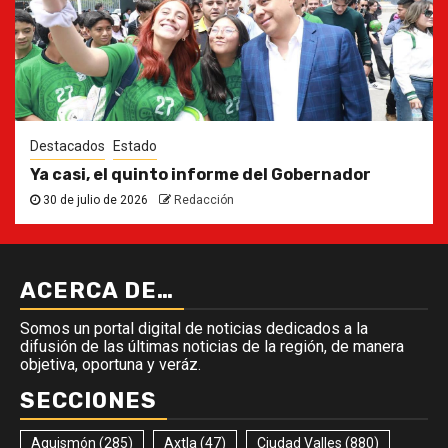
Destacados
Estado
Ya casi, el quinto informe del Gobernador
30 de julio de 2026
Redacción
ACERCA DE…
Somos un portal digital de noticias dedicados a la
difusión de las últimas noticias de la región, de manera
objetiva, oportuna y veráz.
SECCIONES
Aquismón
(285)
Axtla
(47)
Ciudad Valles
(880)