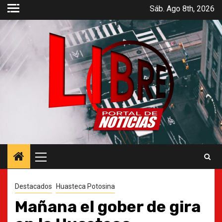
Saltar
Sáb. Ago 8th, 2026
al
contenido
Menú
principal
Destacados
Huasteca Potosina
Mañana el gober de gira