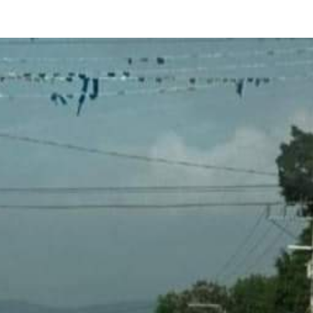
Destacados
Estado
Policiaca
arreteras,
Perdieron a sus seres queridos; recib
os de impacto
una casa
3 de agosto de 2026
Redacción