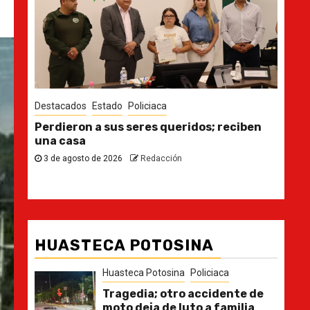
Destacados
Estado
De
en
Ya casi, el quinto informe del Gobernador
En
pl
30 de julio de 2026
Redacción
2
HUASTECA POTOSINA
Huasteca Potosina
Policiaca
Tragedia; otro accidente de
moto deja de luto a familia