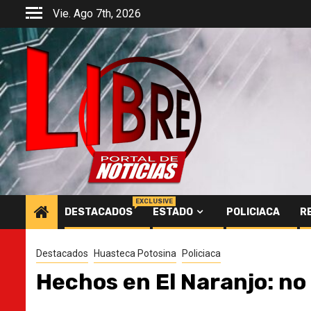
Saltar
Vie. Ago 7th, 2026
al
contenido
EXCLUSIVE
DESTACADOS
ESTADO
POLICIACA
R
Destacados
Huasteca Potosina
Policiaca
Hechos en El Naranjo: no