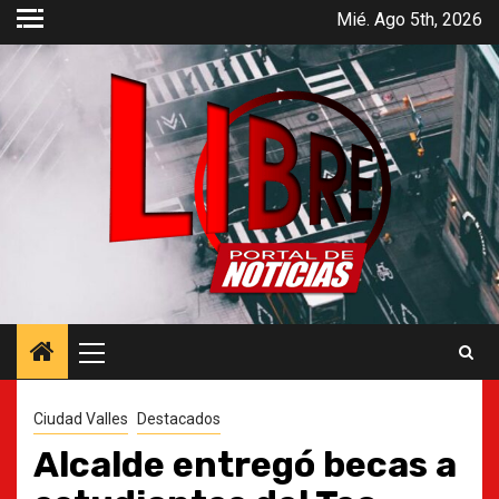
Saltar
Mié. Ago 5th, 2026
al
contenido
Menú
principal
Ciudad Valles
Destacados
Alcalde entregó becas a