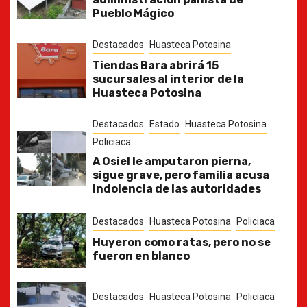
Pueblo Mágico
Destacados
Huasteca Potosina
Tiendas Bara abrirá 15
sucursales al interior de la
Huasteca Potosina
Destacados
Estado
Huasteca Potosina
Policiaca
A Osiel le amputaron pierna,
sigue grave, pero familia acusa
indolencia de las autoridades
Destacados
Huasteca Potosina
Policiaca
Huyeron como ratas, pero no se
fueron en blanco
Destacados
Huasteca Potosina
Policiaca