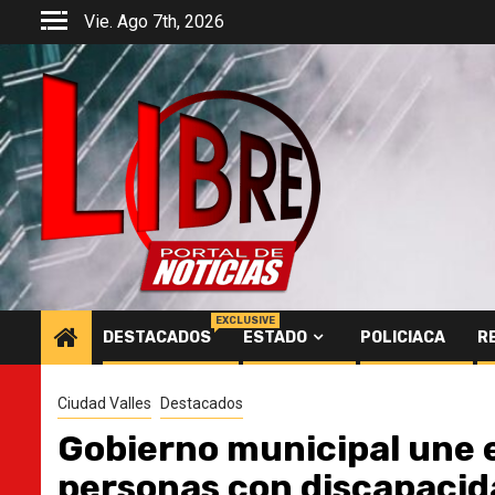
Saltar
Vie. Ago 7th, 2026
al
contenido
EXCLUSIVE
DESTACADOS
ESTADO
POLICIACA
R
Ciudad Valles
Destacados
Gobierno municipal une e
personas con discapacid