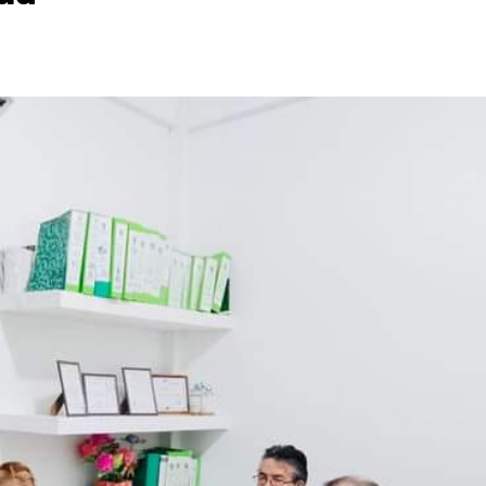
Estado
Destacados
Estado
Pol
o de gobierno de carreteras,
Perdieron a sus se
e y otros proyectos de impacto
una casa
3 de agosto de 2026
o de 2026
Redacción