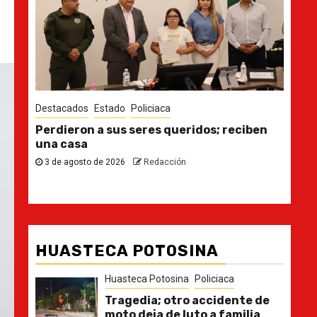
iciaca
Destacados
Estado
res queridos; reciben
Ya casi, el quinto informe d
30 de julio de 2026
Redacción
Redacción
HUASTECA POTOSINA
Huasteca Potosina
Policiaca
Tragedia; otro accidente de
moto deja de luto a familia