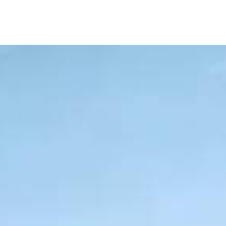
Destacados
Estado
Policiaca
rno de carreteras,
Perdieron a sus seres querido
proyectos de impacto
una casa
3 de agosto de 2026
Redacción
dacción