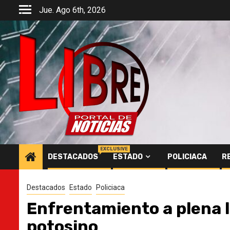
Saltar
Jue. Ago 6th, 2026
al
contenido
EXCLUSIVE
DESTACADOS
ESTADO
POLICIACA
R
Destacados
Estado
Policiaca
Enfrentamiento a plena l
potosino