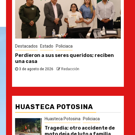
Destacados
Estado
s; reciben
Ya casi, el quinto informe del Gobernad
30 de julio de 2026
Redacción
HUASTECA POTOSINA
Huasteca Potosina
Policiaca
Tragedia; otro accidente de
moto deja de luto a familia