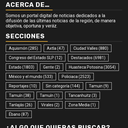
ACERCA DE…
Somos un portal digital de noticias dedicados a la
difusión de las últimas noticias de la región, de manera
objetiva, oportuna y veráz.
SECCIONES
Aquismón
(285)
Axtla
(47)
Ciudad Valles
(880)
Congreso del Estado SLP
(12)
Destacados
(6981)
Estado
(1803)
Gente
(2)
Huasteca Potosina
(3054)
México y el mundo
(533)
Policiaca
(2523)
Reportajes
(10)
Sin categoría
(144)
Tamuin
(9)
Tamuín
(38)
Tamuín
(1)
Tancanhuitz
(3)
Tanlajás
(26)
Virales
(2)
Zona Media
(1)
Ébano
(87)
¿ALGO QUE QUIERAS BUSCAR?