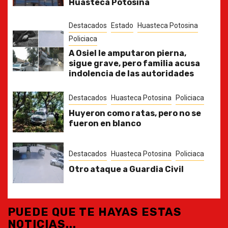
Huasteca Potosina
Destacados
Estado
Huasteca Potosina
Policiaca
A Osiel le amputaron pierna,
sigue grave, pero familia acusa
indolencia de las autoridades
Destacados
Huasteca Potosina
Policiaca
Huyeron como ratas, pero no se
fueron en blanco
Destacados
Huasteca Potosina
Policiaca
Otro ataque a Guardia Civil
PUEDE QUE TE HAYAS ESTAS
NOTICIAS...