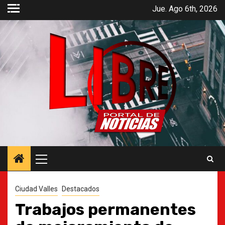
Saltar
Jue. Ago 6th, 2026
al
contenido
Menú
principal
Ciudad Valles
Destacados
Trabajos permanentes