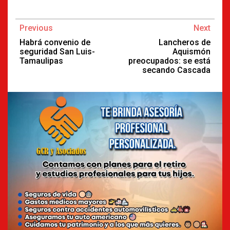
Continue
Previous
Next
Reading
Habrá convenio de
Lancheros de
seguridad San Luis-
Aquismón
Tamaulipas
preocupados: se está
secando Cascada