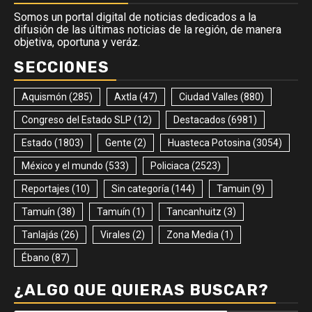
Somos un portal digital de noticias dedicados a la
difusión de las últimas noticias de la región, de manera
objetiva, oportuna y veráz.
SECCIONES
Aquismón
(285)
Axtla
(47)
Ciudad Valles
(880)
Congreso del Estado SLP
(12)
Destacados
(6981)
Estado
(1803)
Gente
(2)
Huasteca Potosina
(3054)
México y el mundo
(533)
Policiaca
(2523)
Reportajes
(10)
Sin categoría
(144)
Tamuin
(9)
Tamuín
(38)
Tamuín
(1)
Tancanhuitz
(3)
Tanlajás
(26)
Virales
(2)
Zona Media
(1)
Ébano
(87)
¿ALGO QUE QUIERAS BUSCAR?