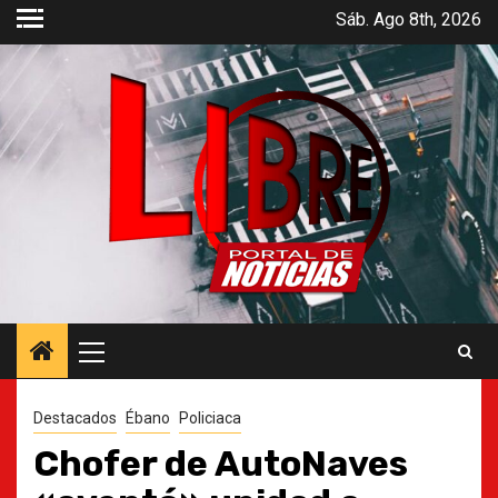
Saltar
Sáb. Ago 8th, 2026
al
contenido
Menú
principal
Destacados
Ébano
Policiaca
Chofer de AutoNaves