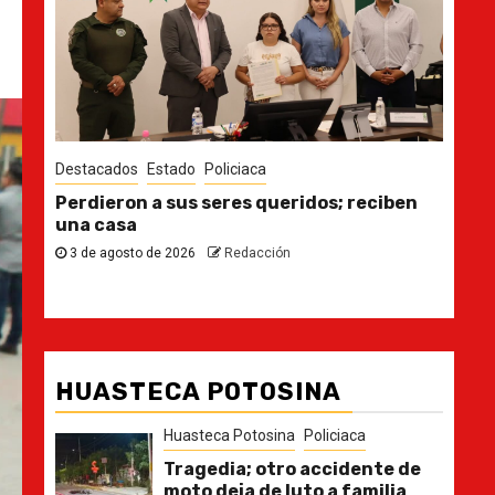
Destacados
Estado
Des
n
Ya casi, el quinto informe del Gobernador
En 
pla
30 de julio de 2026
Redacción
21
HUASTECA POTOSINA
Huasteca Potosina
Policiaca
Tragedia; otro accidente de
moto deja de luto a familia