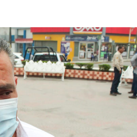
Destacados
Estado
Policiaca
rreteras,
Perdieron a sus seres queridos; recibe
s de impacto
una casa
3 de agosto de 2026
Redacción