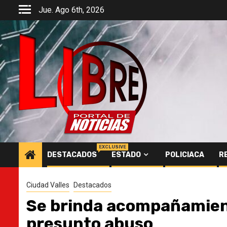
Saltar
Jue. Ago 6th, 2026
al
contenido
EXCLUSIVE
DESTACADOS
ESTADO
POLICIACA
R
Ciudad Valles
Destacados
Se brinda acompañamien
presunto abuso