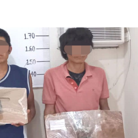
Destacados
Estado
Policiaca
rreteras,
Perdieron a sus seres queridos; recibe
s de impacto
una casa
3 de agosto de 2026
Redacción