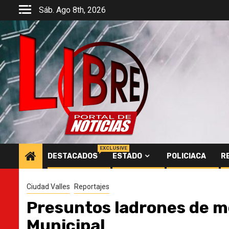
Saltar
Sáb. Ago 8th, 2026
al
contenido
EXCLUSIVE
DESTACADOS
ESTADO
POLICIACA
R
Ciudad Valles
Reportajes
Presuntos ladrones de me
Municipal