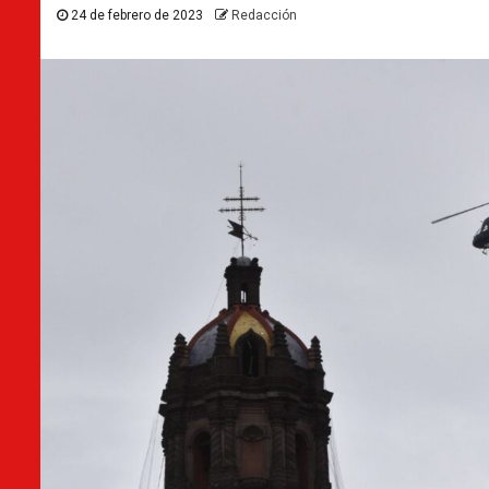
24 de febrero de 2023
Redacción
Destacados
Huasteca Potosina
¿A qué fue el gober a Tamasopo? Vi
oficial
17 de julio de 2026
Redacción