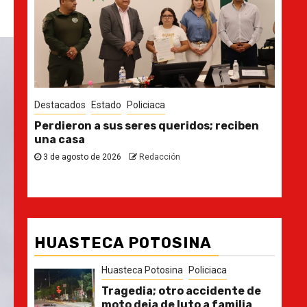
Destacados
Estado
Policiaca
Destacado
Perdieron a sus seres queridos; reciben
Ya casi,
una casa
30 de julio
3 de agosto de 2026
Redacción
HUASTECA POTOSINA
Huasteca Potosina
Policiaca
Tragedia; otro accidente de
moto deja de luto a familia