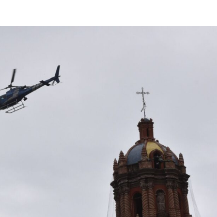
Destacados
Estado
sita no
Quinto año de gobierno de carreteras,
transporte y otros proyectos de impacto
en SLP
4 de agosto de 2026
Redacción