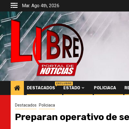
Saltar
Mar. Ago 4th, 2026
al
contenido
EXCLUSIVE
DESTACADOS
ESTADO
POLICIACA
R
Destacados
Policiaca
Preparan operativo de s