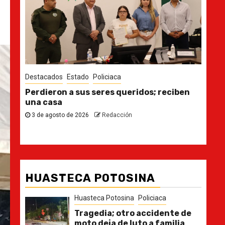
Destacados
Estado
Des
n
Ya casi, el quinto informe del Gobernador
En 
pla
30 de julio de 2026
Redacción
21
HUASTECA POTOSINA
Huasteca Potosina
Policiaca
Tragedia; otro accidente de
moto deja de luto a familia