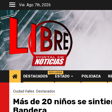
Saltar
Vie. Ago 7th, 2026
al
contenido
EXCLUSIVE
DESTACADOS
ESTADO
POLICIACA
R
Ciudad Valles
Destacados
Más de 20 niños se sinti
Bandera