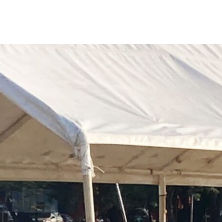
Destacados
Estado
Policiaca
rreteras,
Perdieron a sus seres queridos; recibe
s de impacto
una casa
3 de agosto de 2026
Redacción