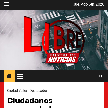
Saltar
Jue. Ago 6th, 2026
al
contenido
Menú
principal
Ciudad Valles
Destacados
Ciudadanos