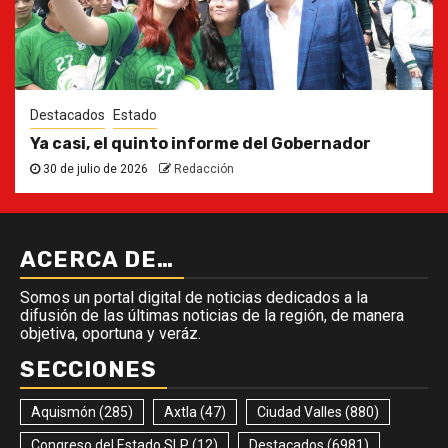
Destacados
Estado
Ya casi, el quinto informe del Gobernador
30 de julio de 2026
Redacción
ACERCA DE…
Somos un portal digital de noticias dedicados a la
difusión de las últimas noticias de la región, de manera
objetiva, oportuna y veráz.
SECCIONES
Aquismón
(285)
Axtla
(47)
Ciudad Valles
(880)
Congreso del Estado SLP
(12)
Destacados
(6981)