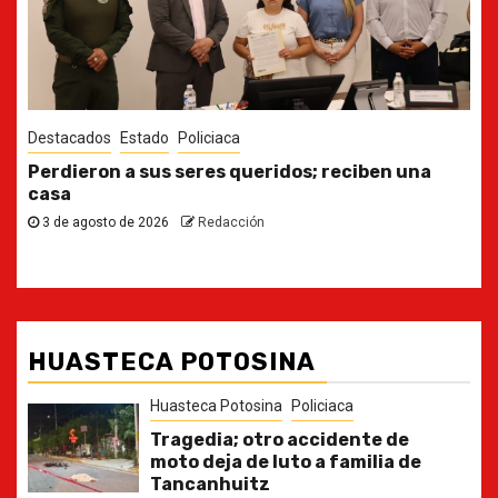
Destacados
Estado
Ya casi, el quinto informe del Gobernador
30 de julio de 2026
Redacción
HUASTECA POTOSINA
Huasteca Potosina
Policiaca
Tragedia; otro accidente de
moto deja de luto a familia de
Tancanhuitz