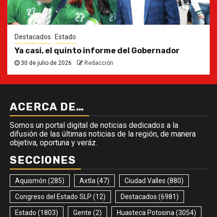
Destacados
Estado
Ya casi, el quinto informe del Gobernador
30 de julio de 2026
Redacción
ACERCA DE…
Somos un portal digital de noticias dedicados a la
difusión de las últimas noticias de la región, de manera
objetiva, oportuna y veráz.
SECCIONES
Aquismón
(285)
Axtla
(47)
Ciudad Valles
(880)
Congreso del Estado SLP
(12)
Destacados
(6981)
Estado
(1803)
Gente
(2)
Huasteca Potosina
(3054)