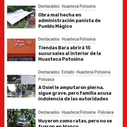
Destacados
Huasteca Potosina
Obra mal hecha en
administración panista de
Pueblo Mágico
Destacados
Huasteca Potosina
Tiendas Bara abrirá 15
sucursales al interior de la
Huasteca Potosina
Destacados
Estado
Huasteca Potosina
Policiaca
A Osiel le amputaron pierna,
sigue grave, pero familia acusa
indolencia de las autoridades
Destacados
Huasteca Potosina
Policiaca
Huyeron como ratas, pero no se
fueron en blanco