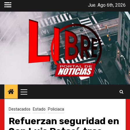
Saltar
Jue. Ago 6th, 2026
al
contenido
Menú
principal
Destacados
Estado
Policiaca
Refuerzan seguridad en