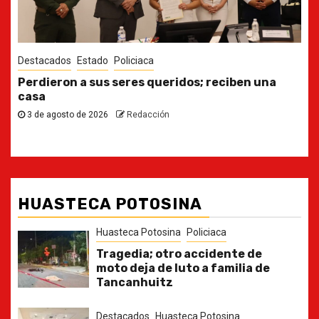
Destacados
Estado
Ya casi, el quinto informe del Gobernador
30 de julio de 2026
Redacción
HUASTECA POTOSINA
Huasteca Potosina
Policiaca
Tragedia; otro accidente de
moto deja de luto a familia de
Tancanhuitz
Destacados
Huasteca Potosina