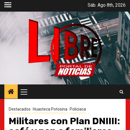
Saltar
Sáb. Ago 8th, 2026
al
contenido
Menú
principal
Destacados
Huasteca Potosina
Policiaca
Militares con Plan DNIIII: