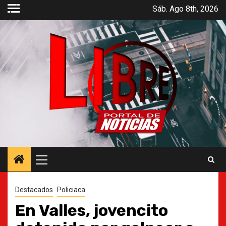
Saltar
Sáb. Ago 8th, 2026
al
contenido
Menú
principal
Destacados
Policiaca
En Valles, jovencito