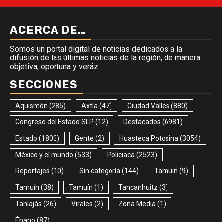
ACERCA DE…
Somos un portal digital de noticias dedicados a la
difusión de las últimas noticias de la región, de manera
objetiva, oportuna y veráz.
SECCIONES
Aquismón
(285)
Axtla
(47)
Ciudad Valles
(880)
Congreso del Estado SLP
(12)
Destacados
(6981)
Estado
(1803)
Gente
(2)
Huasteca Potosina
(3054)
México y el mundo
(533)
Policiaca
(2523)
Reportajes
(10)
Sin categoría
(144)
Tamuin
(9)
Tamuín
(38)
Tamuín
(1)
Tancanhuitz
(3)
Tanlajás
(26)
Virales
(2)
Zona Media
(1)
Ébano
(87)