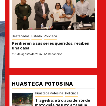
Destacados
Estado
Des
n
Ya casi, el quinto informe del Gobernador
En 
pla
30 de julio de 2026
Redacción
21
HUASTECA POTOSINA
Huasteca Potosina
Policiaca
Tragedia; otro accidente de
moto deja de luto a familia