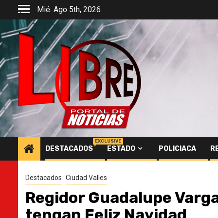
Saltar
Mié. Ago 5th, 2026
al
contenido
EXCLUSIVE
DESTACADOS
ESTADO
POLICIACA
R
Destacados
Ciudad Valles
Regidor Guadalupe Varga
tengan Feliz Navidad