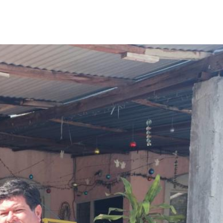
Destacados
Estado
Policiaca
rreteras,
Perdieron a sus seres queridos; recibe
s de impacto
una casa
3 de agosto de 2026
Redacción