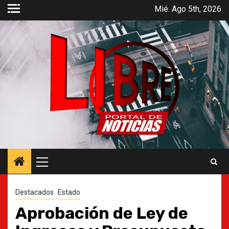
Saltar
Mié. Ago 5th, 2026
al
contenido
Menú
principal
Destacados
Estado
Aprobación de Ley de