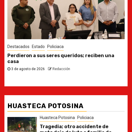
Destacados
Estado
Ya casi, el quinto informe del Gobernador
30 de julio de 2026
Redacción
HUASTECA POTOSINA
Huasteca Potosina
Policiaca
Tragedia; otro accidente de