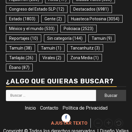
Congreso del Estado SLP
(12)
Destacados
(6981)
Estado
(1803)
Gente
(2)
Huasteca Potosina
(3054)
México y el mundo
(533)
Policiaca
(2523)
Reportajes
(10)
Sin categoría
(144)
Tamuin
(9)
Tamuín
(38)
Tamuín
(1)
Tancanhuitz
(3)
Tanlajás
(26)
Virales
(2)
Zona Media
(1)
Ébano
(87)
¿ALGO QUE QUIERAS BUSCAR?
Buscar:
Inicio
Contacto
Política de Privacidad
Facebook
AJUSTAR TEXTO
Copyright © Todos los derechos reservados.
|
Diseño Valles