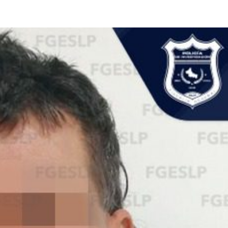
Destacados
Estado
Policiaca
rreteras,
Perdieron a sus seres queridos; recibe
s de impacto
una casa
3 de agosto de 2026
Redacción