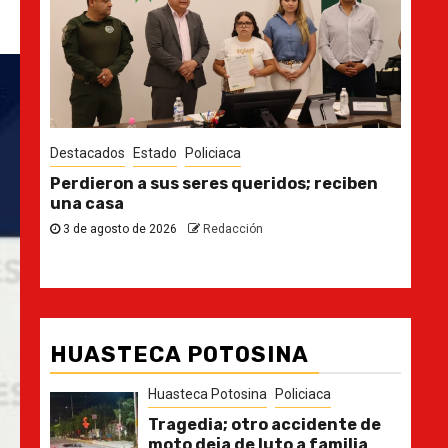
Destacados
Estado
Des
n
Ya casi, el quinto informe del Gobernador
En 
pla
30 de julio de 2026
Redacción
21
HUASTECA POTOSINA
Huasteca Potosina
Policiaca
Tragedia; otro accidente de
moto deja de luto a familia