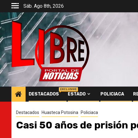
Saltar
Sáb. Ago 8th, 2026
al
contenido
EXCLUSIVE
DESTACADOS
ESTADO
POLICIACA
R
Destacados
Huasteca Potosina
Policiaca
Casi 50 años de prisión p