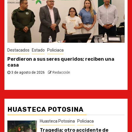
Destacados
Estado
Ya casi, el quinto informe del Gobernador
30 de julio de 2026
Redacción
HUASTECA POTOSINA
Huasteca Potosina
Policiaca
Tragedia; otro accidente de