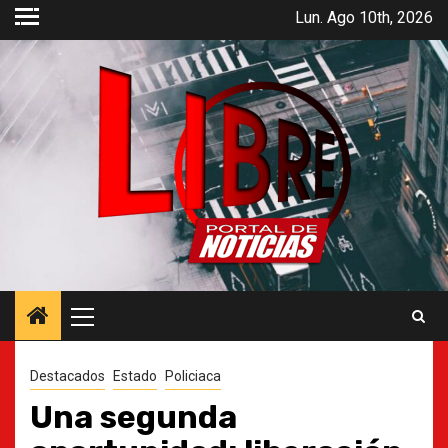
Saltar
Lun. Ago 10th, 2026
al
contenido
Menú
principal
Destacados
Estado
Policiaca
Una segunda