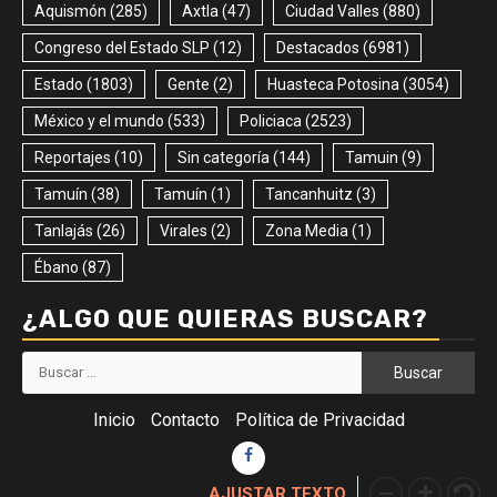
Aquismón
(285)
Axtla
(47)
Ciudad Valles
(880)
Congreso del Estado SLP
(12)
Destacados
(6981)
Estado
(1803)
Gente
(2)
Huasteca Potosina
(3054)
México y el mundo
(533)
Policiaca
(2523)
Reportajes
(10)
Sin categoría
(144)
Tamuin
(9)
Tamuín
(38)
Tamuín
(1)
Tancanhuitz
(3)
Tanlajás
(26)
Virales
(2)
Zona Media
(1)
Ébano
(87)
¿ALGO QUE QUIERAS BUSCAR?
Buscar:
Inicio
Contacto
Política de Privacidad
Facebook
AJUSTAR TEXTO