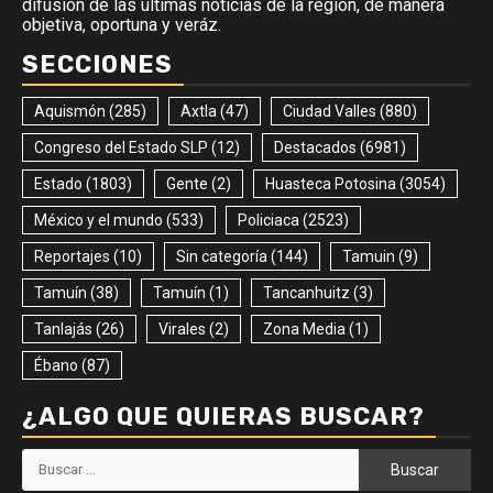
difusión de las últimas noticias de la región, de manera
objetiva, oportuna y veráz.
SECCIONES
Aquismón
(285)
Axtla
(47)
Ciudad Valles
(880)
Congreso del Estado SLP
(12)
Destacados
(6981)
Estado
(1803)
Gente
(2)
Huasteca Potosina
(3054)
México y el mundo
(533)
Policiaca
(2523)
Reportajes
(10)
Sin categoría
(144)
Tamuin
(9)
Tamuín
(38)
Tamuín
(1)
Tancanhuitz
(3)
Tanlajás
(26)
Virales
(2)
Zona Media
(1)
Ébano
(87)
¿ALGO QUE QUIERAS BUSCAR?
Buscar: