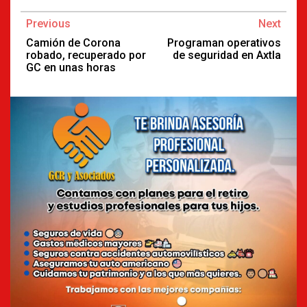
Continue
Previous
Next
Reading
Camión de Corona
Programan operativos
robado, recuperado por
de seguridad en Axtla
GC en unas horas