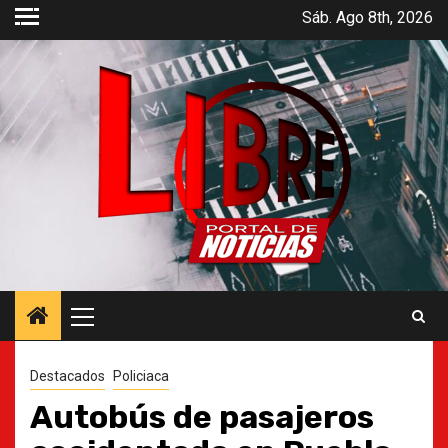
Saltar
Sáb. Ago 8th, 2026
al
contenido
Menú
principal
Destacados
Policiaca
Autobús de pasajeros