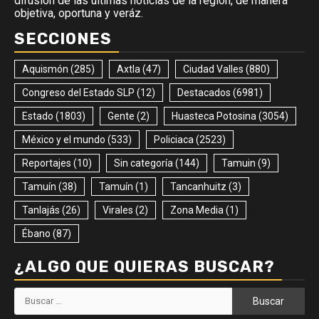
difusión de las últimas noticias de la región, de manera
objetiva, oportuna y veráz.
SECCIONES
Aquismón
(285)
Axtla
(47)
Ciudad Valles
(880)
Congreso del Estado SLP
(12)
Destacados
(6981)
Estado
(1803)
Gente
(2)
Huasteca Potosina
(3054)
México y el mundo
(533)
Policiaca
(2523)
Reportajes
(10)
Sin categoría
(144)
Tamuin
(9)
Tamuín
(38)
Tamuín
(1)
Tancanhuitz
(3)
Tanlajás
(26)
Virales
(2)
Zona Media
(1)
Ébano
(87)
¿ALGO QUE QUIERAS BUSCAR?
Buscar: