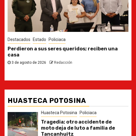
Destacados
Estado
Ya casi, el quinto informe del Gobernador
30 de julio de 2026
Redacción
HUASTECA POTOSINA
Huasteca Potosina
Policiaca
Tragedia; otro accidente de
moto deja de luto a familia de
Tancanhuitz