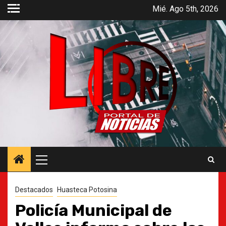
Saltar
Mié. Ago 5th, 2026
al
contenido
Menú
principal
Destacados
Huasteca Potosina
Policía Municipal de