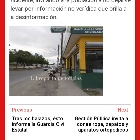
incidente; invitando a la población a no dejarse
llevar por información no verídica que orilla a
la desinformación.
Continue
Previous
Next
Reading
Tras los balazos, ésto
Gestión Pública invita a
informa la Guardia Civil
donae ropa, zapatos y
Estatal
aparatos ortopédicos