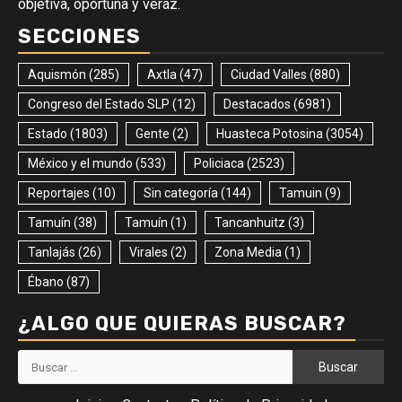
objetiva, oportuna y veráz.
SECCIONES
Aquismón
(285)
Axtla
(47)
Ciudad Valles
(880)
Congreso del Estado SLP
(12)
Destacados
(6981)
Estado
(1803)
Gente
(2)
Huasteca Potosina
(3054)
México y el mundo
(533)
Policiaca
(2523)
Reportajes
(10)
Sin categoría
(144)
Tamuin
(9)
Tamuín
(38)
Tamuín
(1)
Tancanhuitz
(3)
Tanlajás
(26)
Virales
(2)
Zona Media
(1)
Ébano
(87)
¿ALGO QUE QUIERAS BUSCAR?
Buscar: