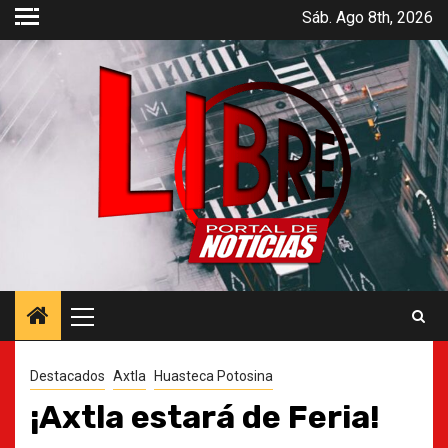
Saltar
Sáb. Ago 8th, 2026
al
contenido
Menú
principal
Destacados
Axtla
Huasteca Potosina
¡Axtla estará de Feria!