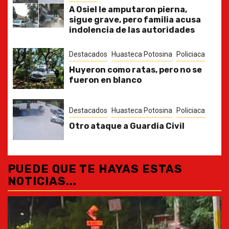
A Osiel le amputaron pierna,
sigue grave, pero familia acusa
indolencia de las autoridades
Destacados
Huasteca Potosina
Policiaca
Huyeron como ratas, pero no se
fueron en blanco
Destacados
Huasteca Potosina
Policiaca
Otro ataque a Guardia Civil
PUEDE QUE TE HAYAS ESTAS
NOTICIAS...