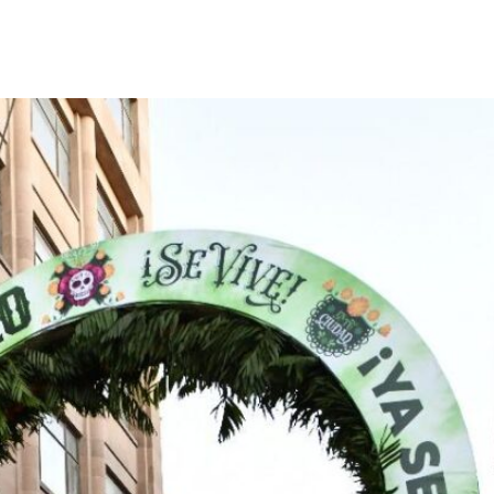
Destacados
Estado
Policiaca
rreteras,
Perdieron a sus seres queridos; recibe
s de impacto
una casa
3 de agosto de 2026
Redacción