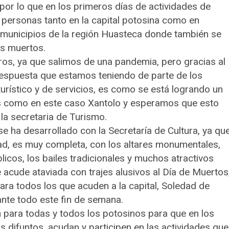
por lo que en los primeros días de actividades de
e personas tanto en la capital potosina como en
 municipios de la región Huasteca donde también se
os muertos.
os, ya que salimos de una pandemia, pero gracias al
respuesta que estamos teniendo de parte de los
urístico y de servicios, es como se está logrando un
les como en este caso Xantolo y esperamos que esto
a secretaria de Turismo.
e ha desarrollado con la Secretaría de Cultura, ya qu
dad, es muy completa, con los altares monumentales,
licos, los bailes tradicionales y muchos atractivos
e acude ataviada con trajes alusivos al Día de Muertos
ra todos los que acuden a la capital, Soledad de
nte todo este fin de semana.
ón para todas y todos los potosinos para que en los
os difuntos, acudan y participen en las actividades que