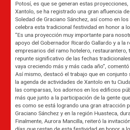
Potosí, es que se generan estas proyecciones, 
Xantolo, se ha registrado una gran afluencia d
Soledad de Graciano Sánchez, así como en los
celebra esta tradicional festividad en honor a l
“Es una proyección muy importante para nosotr
apoyo del Gobernador Ricardo Gallardo y a la 
empresarios del ramo hotelero, restaurantero, t
repunte significativo de las fechas tradiciona
vaya creciendo más y más cada año”, comentó l
Así mismo, destacó el trabajo que en conjunto s
la agenda de actividades de Xantolo en tu Ciu
las comparsas, los adornos en los edificios púb
más que junto a la participación de la gente qu
es como se está logrando una gran atracción pa
Graciano Sánchez y en la región Huasteca, dura
Finalmente, Aurora Mancilla, reiteró la invitaci
días que restan de esta festividad en honor a l