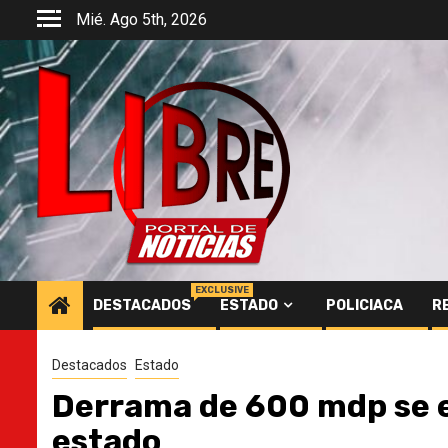
Saltar
Mié. Ago 5th, 2026
al
contenido
EXCLUSIVE
DESTACADOS
ESTADO
POLICIACA
R
Destacados
Estado
Derrama de 600 mdp se e
estado