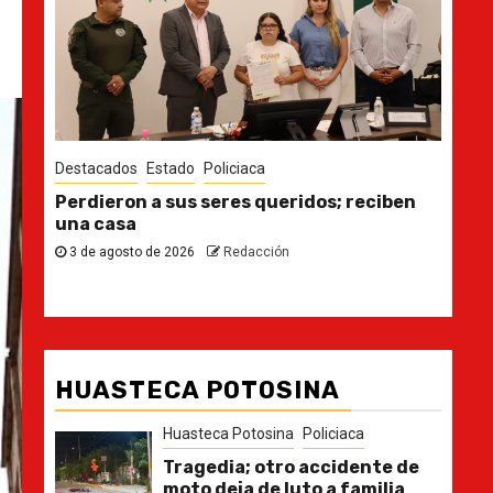
Destacados
Estado
Des
n
Ya casi, el quinto informe del Gobernador
En 
pla
30 de julio de 2026
Redacción
21
HUASTECA POTOSINA
Huasteca Potosina
Policiaca
Tragedia; otro accidente de
moto deja de luto a familia