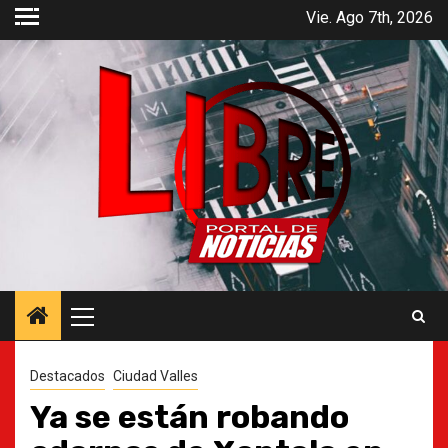
Saltar
Vie. Ago 7th, 2026
al
contenido
Menú
principal
Destacados
Ciudad Valles
Ya se están robando