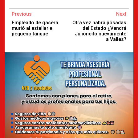
Continue
Previous
Next
Reading
Empleado de gasera
Otra vez habrá posadas
murió al estallarle
del Estado ¿Vendrá
pequeño tanque
Julioncito nuevamente
a Valles?