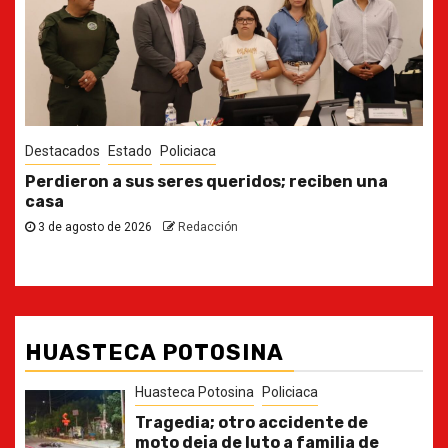
Destacados
Estado
Ya casi, el quinto informe del Gobernador
30 de julio de 2026
Redacción
HUASTECA POTOSINA
Huasteca Potosina
Policiaca
Tragedia; otro accidente de
moto deja de luto a familia de