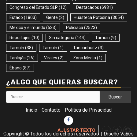
Congreso del Estado SLP
(12)
Destacados
(6981)
Estado
(1803)
Gente
(2)
Huasteca Potosina
(3054)
México y el mundo
(533)
Policiaca
(2523)
Reportajes
(10)
Sin categoría
(144)
Tamuin
(9)
Tamuín
(38)
Tamuín
(1)
Tancanhuitz
(3)
Tanlajás
(26)
Virales
(2)
Zona Media
(1)
Ébano
(87)
¿ALGO QUE QUIERAS BUSCAR?
Buscar:
Inicio
Contacto
Política de Privacidad
Facebook
AJUSTAR TEXTO
Copyright © Todos los derechos reservados.
|
Diseño Valles