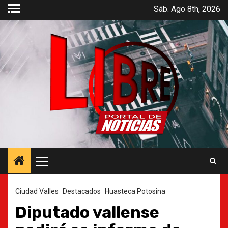
Saltar
Sáb. Ago 8th, 2026
al
contenido
Menú
principal
Ciudad Valles
Destacados
Huasteca Potosina
Diputado vallense