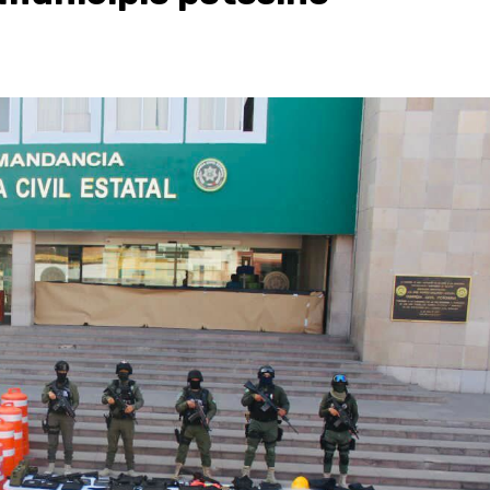
Destacados
Estado
Policiaca
rno de carreteras,
Perdieron a sus seres querido
proyectos de impacto
una casa
3 de agosto de 2026
Redacción
dacción