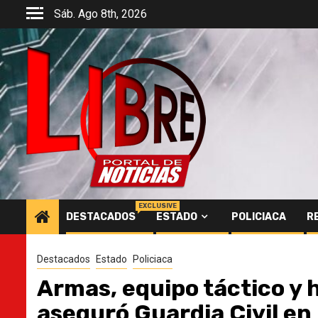
Saltar
Sáb. Ago 8th, 2026
al
contenido
EXCLUSIVE
DESTACADOS
ESTADO
POLICIACA
R
Destacados
Estado
Policiaca
Armas, equipo táctico y h
aseguró Guardia Civil en