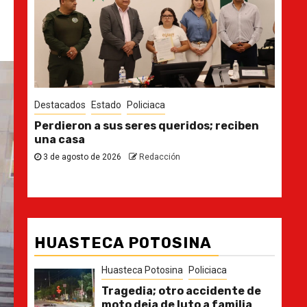
Destacados
Estado
s; reciben
Ya casi, el quinto informe del Gobernad
30 de julio de 2026
Redacción
HUASTECA POTOSINA
Huasteca Potosina
Policiaca
Tragedia; otro accidente de
moto deja de luto a familia