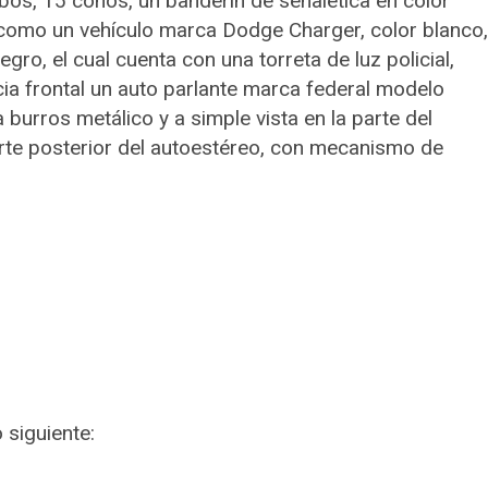
os, 15 conos, un banderín de señalética en color
í como un vehículo marca Dodge Charger, color blanco,
gro, el cual cuenta con una torreta de luz policial,
cia frontal un auto parlante marca federal modelo
burros metálico y a simple vista en la parte del
rte posterior del autoestéreo, con mecanismo de
 siguiente: