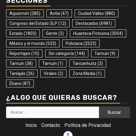
SECCIONES
Aquismón
(285)
Axtla
(47)
Ciudad Valles
(880)
Congreso del Estado SLP
(12)
Destacados
(6981)
Estado
(1803)
Gente
(2)
Huasteca Potosina
(3054)
México y el mundo
(533)
Policiaca
(2523)
Reportajes
(10)
Sin categoría
(144)
Tamuin
(9)
Tamuín
(38)
Tamuín
(1)
Tancanhuitz
(3)
Tanlajás
(26)
Virales
(2)
Zona Media
(1)
Ébano
(87)
¿ALGO QUE QUIERAS BUSCAR?
Buscar:
Inicio
Contacto
Política de Privacidad
Facebook