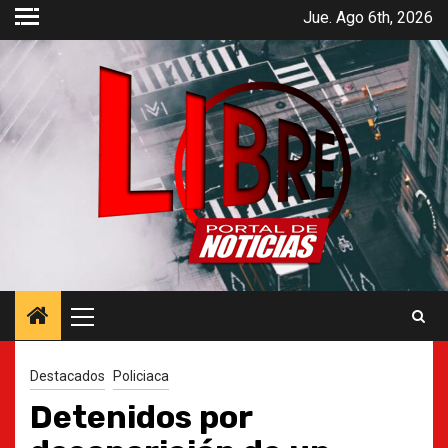
Saltar
Jue. Ago 6th, 2026
al
contenido
Menú
principal
Destacados
Policiaca
Detenidos por