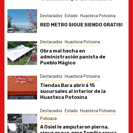
Destacados
Estado
Huasteca Potosina
RED METRO SIGUE SIENDO GRATIS!
Destacados
Huasteca Potosina
Obra mal hecha en
administración panista de
Pueblo Mágico
Destacados
Huasteca Potosina
Tiendas Bara abrirá 15
sucursales al interior de la
Huasteca Potosina
Destacados
Estado
Huasteca Potosina
Policiaca
A Osiel le amputaron pierna,
sigue grave, pero familia acusa