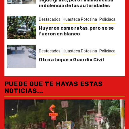
indolencia de las autoridades
Destacados
Huasteca Potosina
Policiaca
Huyeron como ratas, pero no se
fueron en blanco
Destacados
Huasteca Potosina
Policiaca
Otro ataque a Guardia Civil
PUEDE QUE TE HAYAS ESTAS
NOTICIAS...