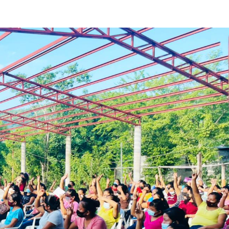
Destacados
Estado
Policiaca
rreteras,
Perdieron a sus seres queridos; recibe
s de impacto
una casa
3 de agosto de 2026
Redacción