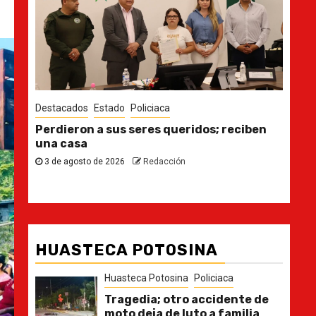
Destacados
Estado
Des
n
Ya casi, el quinto informe del Gobernador
En 
pla
30 de julio de 2026
Redacción
21
HUASTECA POTOSINA
Huasteca Potosina
Policiaca
Tragedia; otro accidente de
moto deja de luto a familia