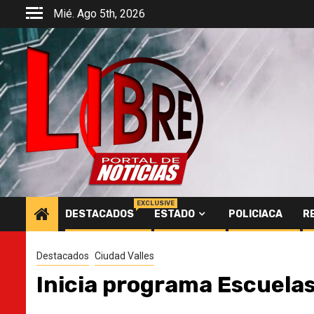
Saltar
Mié. Ago 5th, 2026
al
contenido
EXCLUSIVE
DESTACADOS
ESTADO
POLICIACA
R
Destacados
Ciudad Valles
Inicia programa Escuelas