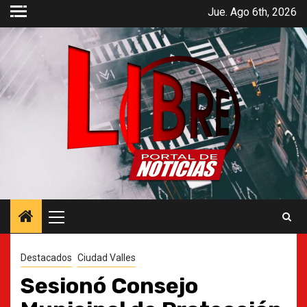
Saltar
Jue. Ago 6th, 2026
al
contenido
Menú
principal
Destacados
Ciudad Valles
Sesionó Consejo