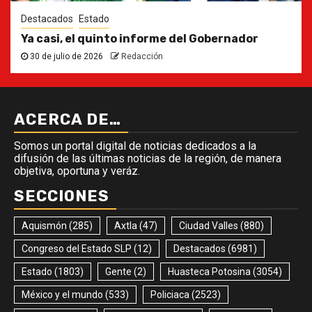
Destacados
Estado
Ya casi, el quinto informe del Gobernador
30 de julio de 2026
Redacción
ACERCA DE…
Somos un portal digital de noticias dedicados a la
difusión de las últimas noticias de la región, de manera
objetiva, oportuna y veráz.
SECCIONES
Aquismón
(285)
Axtla
(47)
Ciudad Valles
(880)
Congreso del Estado SLP
(12)
Destacados
(6981)
Estado
(1803)
Gente
(2)
Huasteca Potosina
(3054)
México y el mundo
(533)
Policiaca
(2523)