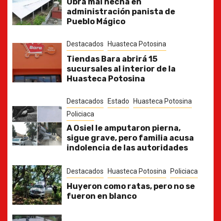
Obra mal hecha en
administración panista de
Pueblo Mágico
Destacados
Huasteca Potosina
Tiendas Bara abrirá 15
sucursales al interior de la
Huasteca Potosina
Destacados
Estado
Huasteca Potosina
Policiaca
A Osiel le amputaron pierna,
sigue grave, pero familia acusa
indolencia de las autoridades
Destacados
Huasteca Potosina
Policiaca
Huyeron como ratas, pero no se
fueron en blanco