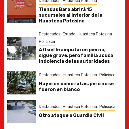
Destacados
Huasteca Potosina
Tiendas Bara abrirá 15
sucursales al interior de la
Huasteca Potosina
Destacados
Estado
Huasteca Potosina
Policiaca
A Osiel le amputaron pierna,
sigue grave, pero familia acusa
indolencia de las autoridades
Destacados
Huasteca Potosina
Policiaca
Huyeron como ratas, pero no se
fueron en blanco
Destacados
Huasteca Potosina
Policiaca
Otro ataque a Guardia Civil