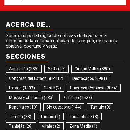
ACERCA DE…
Somos un portal digital de noticias dedicados a la
difusión de las últimas noticias de la región, de manera
objetiva, oportuna y veráz.
SECCIONES
Aquismón
(285)
Axtla
(47)
Ciudad Valles
(880)
Congreso del Estado SLP
(12)
Destacados
(6981)
Estado
(1803)
Gente
(2)
Huasteca Potosina
(3054)
México y el mundo
(533)
Policiaca
(2523)
Reportajes
(10)
Sin categoría
(144)
Tamuin
(9)
Tamuín
(38)
Tamuín
(1)
Tancanhuitz
(3)
Tanlajás
(26)
Virales
(2)
Zona Media
(1)