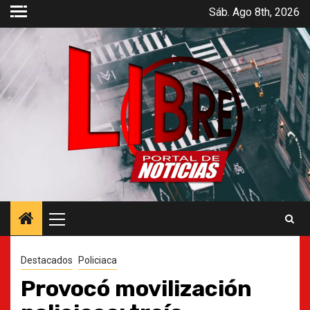
Saltar
Sáb. Ago 8th, 2026
al
contenido
Menú
principal
Destacados
Policiaca
Provocó movilización