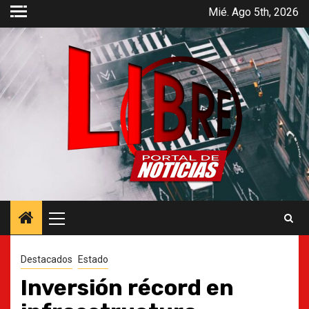
Saltar
Mié. Ago 5th, 2026
al
contenido
Menú
principal
Destacados
Estado
Inversión récord en