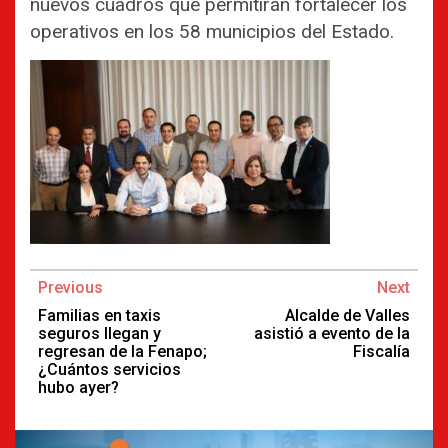
nuevos cuadros que permitirán fortalecer los
operativos en los 58 municipios del Estado.
Continue
Previous
Next
Reading
Familias en taxis
Alcalde de Valles
seguros llegan y
asistió a evento de la
regresan de la Fenapo;
Fiscalía
¿Cuántos servicios
hubo ayer?