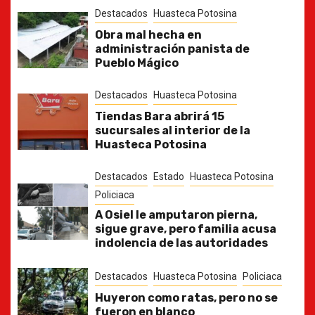
Destacados
Huasteca Potosina
Obra mal hecha en
administración panista de
Pueblo Mágico
Destacados
Huasteca Potosina
Tiendas Bara abrirá 15
sucursales al interior de la
Huasteca Potosina
Destacados
Estado
Huasteca Potosina
Policiaca
A Osiel le amputaron pierna,
sigue grave, pero familia acusa
indolencia de las autoridades
Destacados
Huasteca Potosina
Policiaca
Huyeron como ratas, pero no se
fueron en blanco