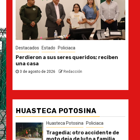
Destacados
Estado
Des
en
Ya casi, el quinto informe del Gobernador
En
pl
30 de julio de 2026
Redacción
21
HUASTECA POTOSINA
Huasteca Potosina
Policiaca
Tragedia; otro accidente de
moto deja de luto a familia