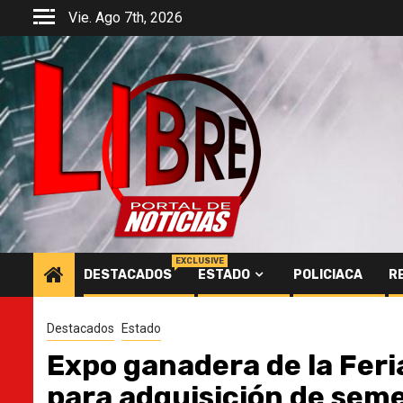
Saltar
Vie. Ago 7th, 2026
al
contenido
EXCLUSIVE
DESTACADOS
ESTADO
POLICIACA
R
Destacados
Estado
Expo ganadera de la Feri
para adquisición de sem