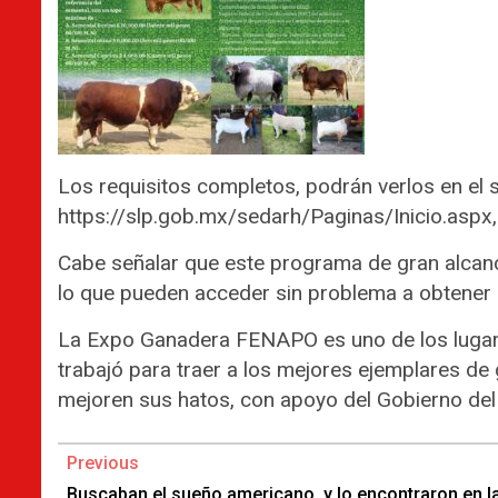
Los requisitos completos, podrán verlos en el si
https://slp.gob.mx/sedarh/Paginas/Inicio.aspx,
Cabe señalar que este programa de gran alcance
lo que pueden acceder sin problema a obtener 
La Expo Ganadera FENAPO es uno de los lugare
trabajó para traer a los mejores ejemplares d
mejoren sus hatos, con apoyo del Gobierno del 
Continue
Previous
Reading
Buscaban el sueño americano, y lo encontraron en l