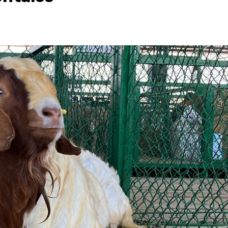
Destacados
Estado
Policiaca
rreteras,
Perdieron a sus seres queridos; recib
s de impacto
una casa
3 de agosto de 2026
Redacción