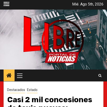
Saltar
Mié. Ago 5th, 2026
al
contenido
Menú
principal
Destacados
Estado
Casi 2 mil concesiones