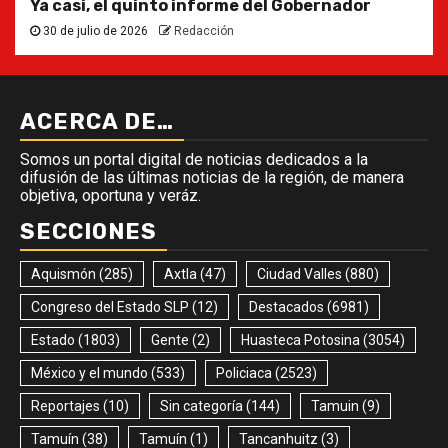
Ya casi, el quinto informe del Gobernador
30 de julio de 2026
Redacción
ACERCA DE…
Somos un portal digital de noticias dedicados a la
difusión de las últimas noticias de la región, de manera
objetiva, oportuna y veráz.
SECCIONES
Aquismón
(285)
Axtla
(47)
Ciudad Valles
(880)
Congreso del Estado SLP
(12)
Destacados
(6981)
Estado
(1803)
Gente
(2)
Huasteca Potosina
(3054)
México y el mundo
(533)
Policiaca
(2523)
Reportajes
(10)
Sin categoría
(144)
Tamuin
(9)
Tamuín
(38)
Tamuín
(1)
Tancanhuitz
(3)