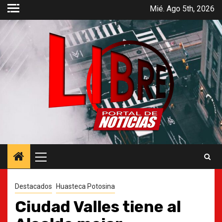
Saltar
Mié. Ago 5th, 2026
al
contenido
Menú
principal
Destacados
Huasteca Potosina
Ciudad Valles tiene al