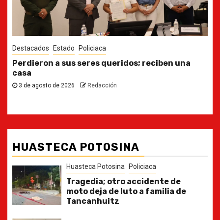
Destacados
Estado
Ya casi, el quinto informe del Gobernador
30 de julio de 2026
Redacción
HUASTECA POTOSINA
Huasteca Potosina
Policiaca
Tragedia; otro accidente de
moto deja de luto a familia de
Tancanhuitz