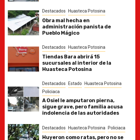
Destacados
Huasteca Potosina
Obra mal hecha en
administración panista de
Pueblo Mágico
Destacados
Huasteca Potosina
Tiendas Bara abrirá 15
sucursales al interior de la
Huasteca Potosina
Destacados
Estado
Huasteca Potosina
Policiaca
A Osiel le amputaron pierna,
sigue grave, pero familia acusa
indolencia de las autoridades
Destacados
Huasteca Potosina
Policiaca
Huyeron como ratas, pero no se