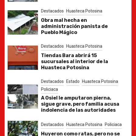
Destacados
Huasteca Potosina
Obra mal hecha en
administración panista de
Pueblo Mágico
Destacados
Huasteca Potosina
Tiendas Bara abrirá 15
sucursales al interior de la
Huasteca Potosina
Destacados
Estado
Huasteca Potosina
Policiaca
A Osiel le amputaron pierna,
sigue grave, pero familia acusa
indolencia de las autoridades
Destacados
Huasteca Potosina
Policiaca
Huyeron como ratas, pero no se