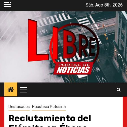
Saltar
Sáb. Ago 8th, 2026
al
contenido
Menú
principal
Destacados
Huasteca Potosina
Reclutamiento del