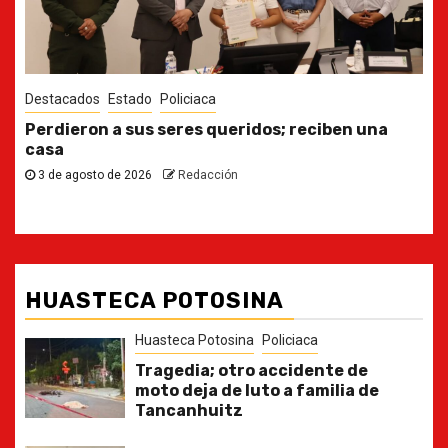
Destacados
Estado
Ya casi, el quinto informe del Gobernador
30 de julio de 2026
Redacción
HUASTECA POTOSINA
Huasteca Potosina
Policiaca
Tragedia; otro accidente de
moto deja de luto a familia de
Tancanhuitz