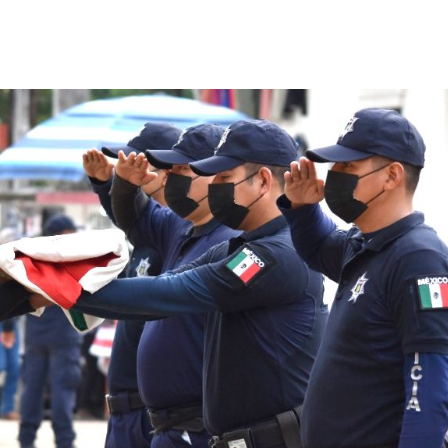
Destacados
Estado
Policiaca
carreteras,
Perdieron a sus seres queridos; reci
os de impacto
una casa
3 de agosto de 2026
Redacción