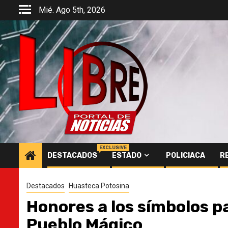
Saltar
Mié. Ago 5th, 2026
al
contenido
EXCLUSIVE
DESTACADOS
ESTADO
POLICIACA
R
Destacados
Huasteca Potosina
Honores a los símbolos p
Pueblo Mágico