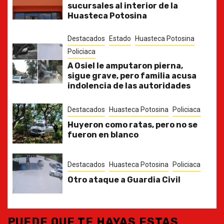
sucursales al interior de la
Huasteca Potosina
Destacados
Estado
Huasteca Potosina
Policiaca
A Osiel le amputaron pierna,
sigue grave, pero familia acusa
indolencia de las autoridades
Destacados
Huasteca Potosina
Policiaca
Huyeron como ratas, pero no se
fueron en blanco
Destacados
Huasteca Potosina
Policiaca
Otro ataque a Guardia Civil
PUEDE QUE TE HAYAS ESTAS