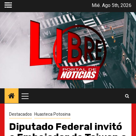
Saltar
Mié. Ago 5th, 2026
al
contenido
Menú
principal
Destacados
Huasteca Potosina
Diputado Federal invitó