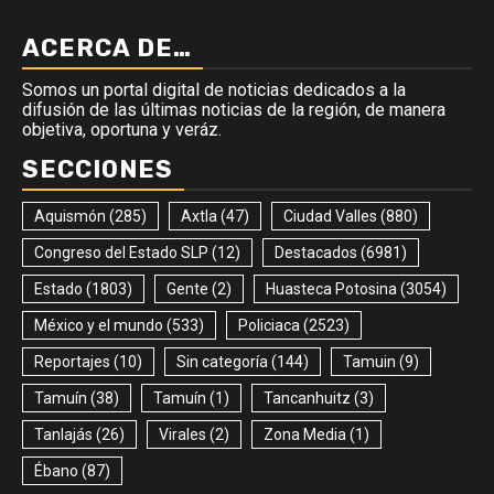
ACERCA DE…
Somos un portal digital de noticias dedicados a la
difusión de las últimas noticias de la región, de manera
objetiva, oportuna y veráz.
SECCIONES
Aquismón
(285)
Axtla
(47)
Ciudad Valles
(880)
Congreso del Estado SLP
(12)
Destacados
(6981)
Estado
(1803)
Gente
(2)
Huasteca Potosina
(3054)
México y el mundo
(533)
Policiaca
(2523)
Reportajes
(10)
Sin categoría
(144)
Tamuin
(9)
Tamuín
(38)
Tamuín
(1)
Tancanhuitz
(3)
Tanlajás
(26)
Virales
(2)
Zona Media
(1)
Ébano
(87)