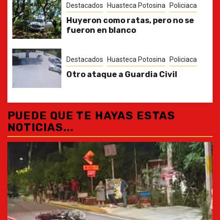
Destacados
Huasteca Potosina
Policiaca
Huyeron como ratas, pero no se
fueron en blanco
Destacados
Huasteca Potosina
Policiaca
Otro ataque a Guardia Civil
PUEDE QUE TE HAYAS ESTAS
NOTICIAS...