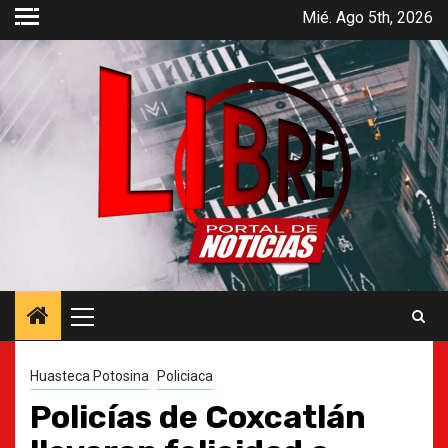
Saltar
Mié. Ago 5th, 2026
al
contenido
Menú
principal
Huasteca Potosina
Policiaca
Policías de Coxcatlán