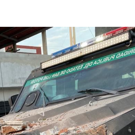
Destacados
Estado
Policiaca
rreteras,
Perdieron a sus seres queridos; recibe
s de impacto
una casa
3 de agosto de 2026
Redacción