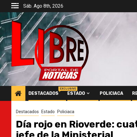
Saltar
Sáb. Ago 8th, 2026
al
contenido
EXCLUSIVE
DESTACADOS
ESTADO
POLICIACA
R
Destacados
Estado
Policiaca
Día rojo en Rioverde: cua
jefe de la Ministerial