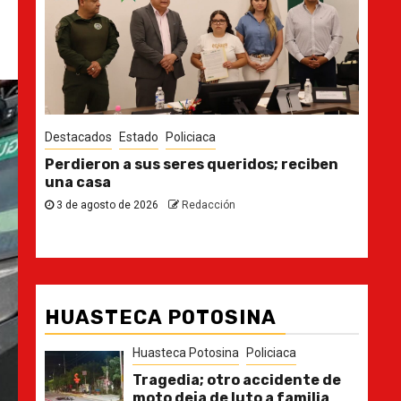
Destacados
Estado
Des
n
Ya casi, el quinto informe del Gobernador
En 
pla
30 de julio de 2026
Redacción
21
HUASTECA POTOSINA
Huasteca Potosina
Policiaca
Tragedia; otro accidente de
moto deja de luto a familia