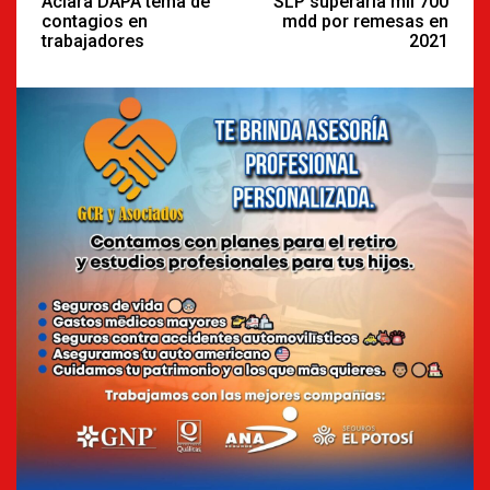
Reading
Aclara DAPA tema de
SLP superaría mil 700
contagios en
mdd por remesas en
trabajadores
2021