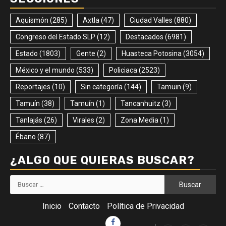
Aquismón
(285)
Axtla
(47)
Ciudad Valles
(880)
Congreso del Estado SLP
(12)
Destacados
(6981)
Estado
(1803)
Gente
(2)
Huasteca Potosina
(3054)
México y el mundo
(533)
Policiaca
(2523)
Reportajes
(10)
Sin categoría
(144)
Tamuin
(9)
Tamuín
(38)
Tamuín
(1)
Tancanhuitz
(3)
Tanlajás
(26)
Virales
(2)
Zona Media
(1)
Ébano
(87)
¿ALGO QUE QUIERAS BUSCAR?
Buscar:
Inicio
Contacto
Política de Privacidad
Facebook