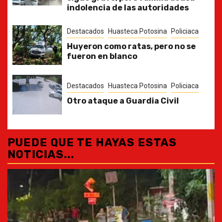
indolencia de las autoridades
Destacados
Huasteca Potosina
Policiaca
Huyeron como ratas, pero no se
fueron en blanco
Destacados
Huasteca Potosina
Policiaca
Otro ataque a Guardia Civil
PUEDE QUE TE HAYAS ESTAS
NOTICIAS...