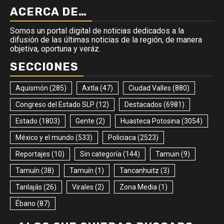
ACERCA DE…
Somos un portal digital de noticias dedicados a la
difusión de las últimas noticias de la región, de manera
objetiva, oportuna y veráz.
SECCIONES
Aquismón
(285)
Axtla
(47)
Ciudad Valles
(880)
Congreso del Estado SLP
(12)
Destacados
(6981)
Estado
(1803)
Gente
(2)
Huasteca Potosina
(3054)
México y el mundo
(533)
Policiaca
(2523)
Reportajes
(10)
Sin categoría
(144)
Tamuin
(9)
Tamuín
(38)
Tamuín
(1)
Tancanhuitz
(3)
Tanlajás
(26)
Virales
(2)
Zona Media
(1)
Ébano
(87)