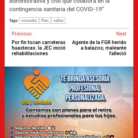
administrativa y civil que colabora en la
contingencia sanitaria del COVID-19”
consulta
Plan
valles
Tags:
Continue
Previous
Next
Reading
Por fin tocan carreteras
Agente de la FGR herido
huastecas: la JEC inició
a balazos; maleante
rehabilitaciones
falleció