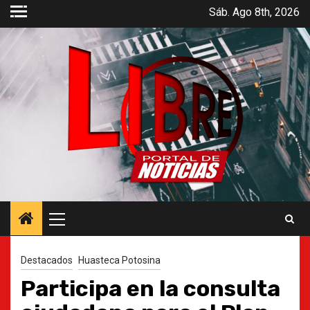
Saltar
Sáb. Ago 8th, 2026
al
contenido
Menú
principal
Destacados
Huasteca Potosina
Participa en la consulta