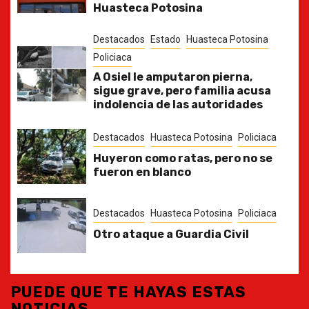
Huasteca Potosina
Destacados
Estado
Huasteca Potosina
Policiaca
A Osiel le amputaron pierna,
sigue grave, pero familia acusa
indolencia de las autoridades
Destacados
Huasteca Potosina
Policiaca
Huyeron como ratas, pero no se
fueron en blanco
Destacados
Huasteca Potosina
Policiaca
Otro ataque a Guardia Civil
PUEDE QUE TE HAYAS ESTAS
NOTICIAS...